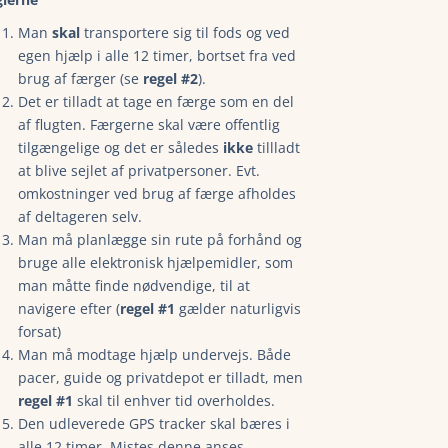
Man
skal
transportere sig til fods og ved
egen hjælp i alle 12 timer, bortset fra ved
brug af færger (se
regel #2
).
Det er tilladt at tage en færge som en del
af flugten. Færgerne skal være offentlig
tilgængelige og det er således
ikke
tillladt
at blive sejlet af privatpersoner. Evt.
omkostninger ved brug af færge afholdes
af deltageren selv.
Man må planlægge sin rute på forhånd og
bruge alle elektronisk hjælpemidler, som
man måtte finde nødvendige, til at
navigere efter (
regel #1
gælder naturligvis
forsat)
Man må modtage hjælp undervejs. Både
pacer, guide og privatdepot er tilladt, men
regel #1
skal til enhver tid overholdes.
Den udleverede GPS tracker skal bæres i
alle 12 timer. Mistes denne anses