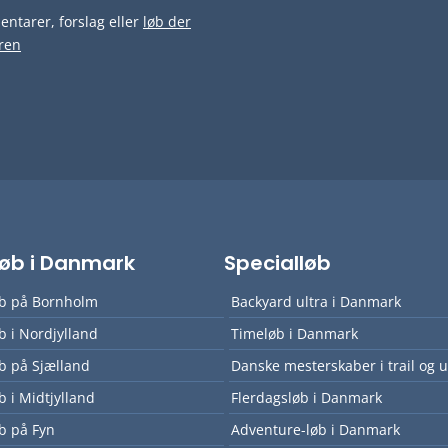
ntarer, forslag eller
løb der
ren
lløb i Danmark
Specialløb
øb på Bornholm
Backyard ultra i Danmark
øb i Nordjylland
Timeløb i Danmark
øb på Sjælland
Danske mesterskaber i trail og u
øb i Midtjylland
Flerdagsløb i Danmark
øb på Fyn
Adventure-løb i Danmark