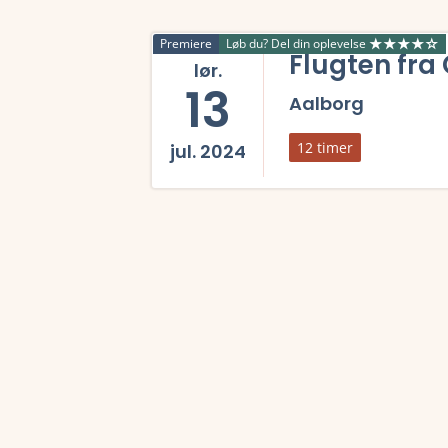
Premiere
Løb du? Del din oplevelse
Flugten fra
lør.
13
Aalborg
12 timer
jul. 2024
Læs mere om Flugten fra Gestapo 2024 og se t