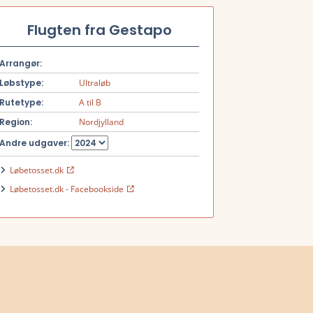
Flugten fra Gestapo
Arrangør:
Løbstype:
Ultraløb
Rutetype:
A til B
Region:
Nordjylland
Andre udgaver:
Løbetosset.dk
Løbetosset.dk - Facebookside