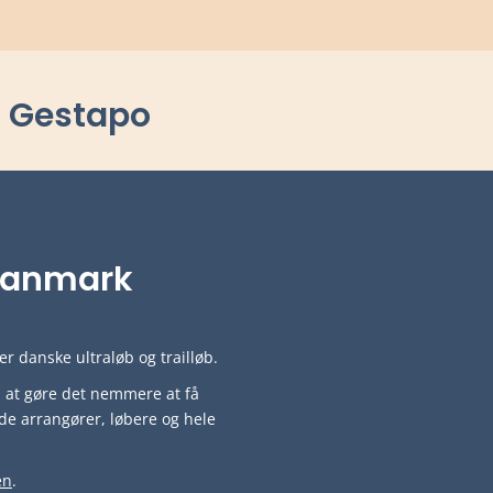
a Gestapo
i Danmark
r danske ultraløb og trailløb.
ved at gøre det nemmere at få
de arrangører, løbere og hele
en
.