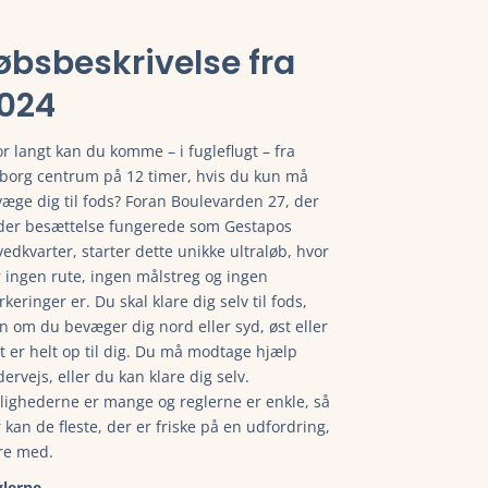
øbsbeskrivelse fra
024
r langt kan du komme – i fugleflugt – fra
borg centrum på 12 timer, hvis du kun må
æge dig til fods? Foran Boulevarden 27, der
get mere.
der besættelse fungerede som Gestapos
edkvarter, starter dette unikke ultraløb, hvor
 ingen rute, ingen målstreg og ingen
keringer er. Du skal klare dig selv til fods,
 om du bevæger dig nord eller syd, øst eller
t er helt op til dig. Du må modtage hjælp
ervejs, eller du kan klare dig selv.
ighederne er mange og reglerne er enkle, så
 kan de fleste, der er friske på en udfordring,
re med.
glerne