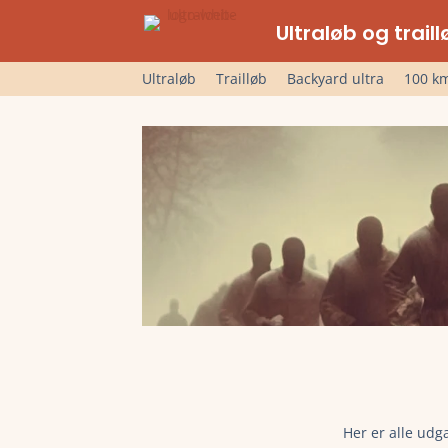
Ultraløb og trai
Ultraløb
Trailløb
Backyard ultra
100 km
Her er alle udg