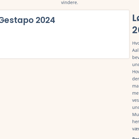
vindere.
L
 Gestapo 2024
2
Hvo
Aal
bev
ilmelding, deltagerliste, resultater, tidligere vindere, rute og me
un
Hov
der
mar
men
ves
und
Mul
her
væ
Re