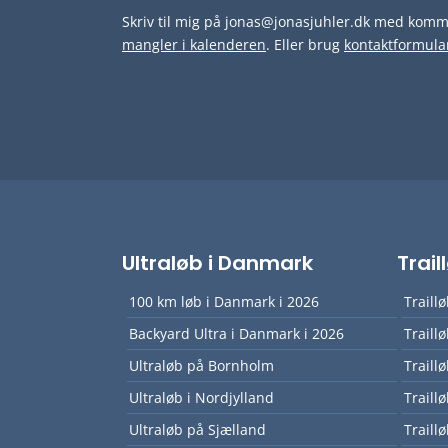
Skriv til mig på jonas@jonasjuhler.dk med komme
mangler i kalenderen
. Eller brug
kontaktformula
Ultraløb i Danmark
Trai
100 km løb i Danmark i 2026
Traill
Backyard Ultra i Danmark i 2026
Traill
Ultraløb på Bornholm
Traill
Ultraløb i Nordjylland
Traill
Ultraløb på Sjælland
Traill