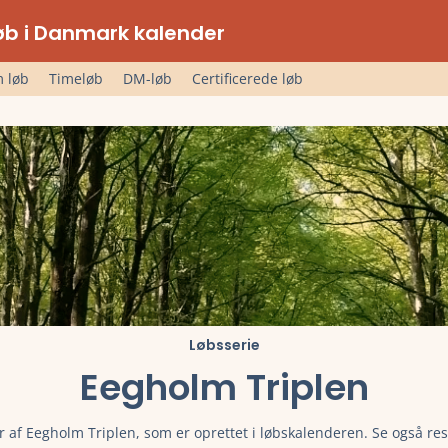
lløb i Danmark kalender
 løb
Timeløb
DM-løb
Certificerede løb
Løbsserie
Eegholm Triplen
r af Eegholm Triplen, som er oprettet i løbskalenderen. Se også res