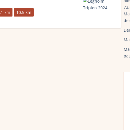
all
73
,1 km
10,5 km
Mar
der
Der
elding, deltagerliste, resultater, tidligere vindere, rute og meget
Mar
Man
pau