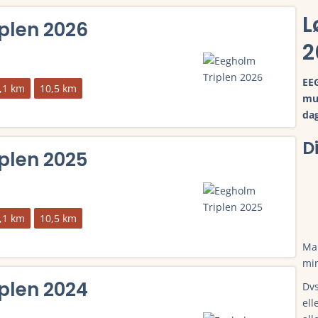
L
plen 2026
2
EE
,1 km
10,5 km
mul
dag
elding, deltagerliste, resultater, tidligere vindere, rute og meget
D
plen 2025
,1 km
10,5 km
Man
min
elding, deltagerliste, resultater, tidligere vindere, rute og meget
plen 2024
Dvs
ell