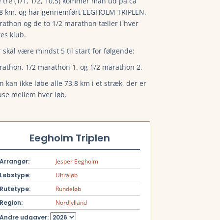
e tre (1/1, 1/2, 10,5) kommer man ud på ca
,8 km. og har gennemført EEGHOLM TRIPLEN.
athon og de to 1/2 marathon tæller i hver
es klub.
 skal være mindst 5 til start for følgende:
 mere.
athon, 1/2 marathon 1. og 1/2 marathon 2.
 kan ikke løbe alle 73,8 km i et stræk, der er
se mellem hver løb.
Eegholm Triplen
Arrangør:
Jesper Eegholm
Løbstype:
Ultraløb
Rutetype:
Rundeløb
Region:
Nordjylland
Andre udgaver: