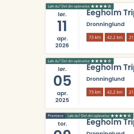
Løb du? Del din oplevelse
Eegholm Tri
lør.
11
Dronninglund
73 km
42,2 km
21
apr.
2026
Læs mere om Eegholm Triplen 2026 og se tilm
Løb du? Del din oplevelse
Eegholm Tri
lør.
05
Dronninglund
73 km
42,2 km
21
apr.
2025
Læs mere om Eegholm Triplen 2025 og se tilm
Premiere
Løb du? Del din oplevelse
Eegholm Tri
tor.
Dronninglund