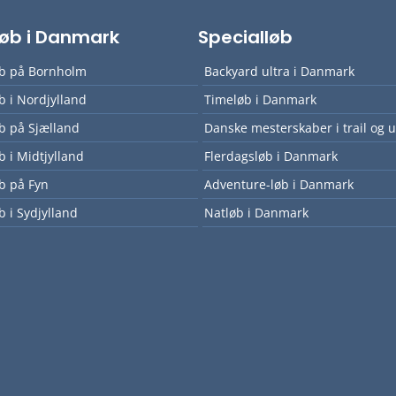
lløb i Danmark
Specialløb
øb på Bornholm
Backyard ultra i Danmark
øb i Nordjylland
Timeløb i Danmark
øb på Sjælland
Danske mesterskaber i trail og u
øb i Midtjylland
Flerdagsløb i Danmark
øb på Fyn
Adventure-løb i Danmark
b i Sydjylland
Natløb i Danmark