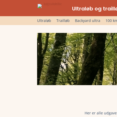
Ultraløb og trai
Ultraløb
Trailløb
Backyard ultra
100 km
Her er alle udgave