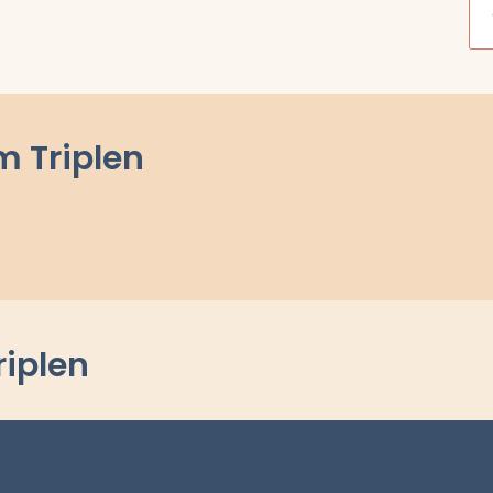
m Triplen
riplen