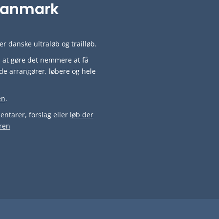
i Danmark
r danske ultraløb og trailløb.
ved at gøre det nemmere at få
de arrangører, løbere og hele
en
.
ntarer, forslag eller
løb der
ren