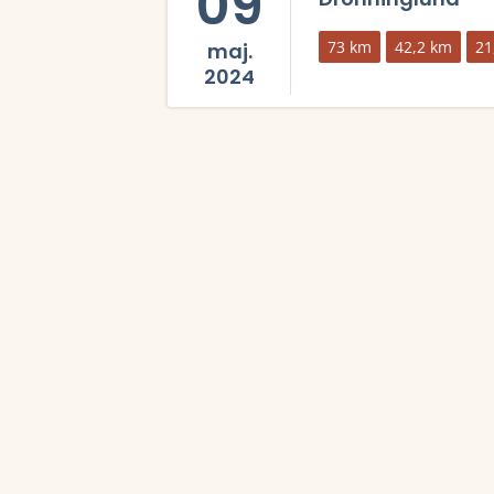
09
73 km
42,2 km
21
maj.
2024
Læs mere om Eegholm Triplen 2024 og se tilm