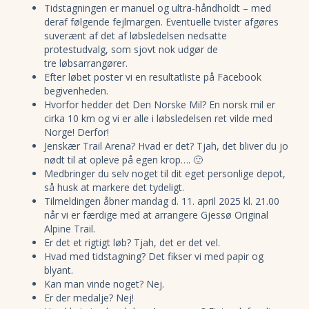
Tidstagningen er manuel og ultra-håndholdt – med
deraf følgende fejlmargen. Eventuelle tvister afgøres
suverænt af det af løbsledelsen nedsatte
protestudvalg, som sjovt nok udgør de
tre løbsarrangører.
Efter løbet poster vi en resultatliste på Facebook
begivenheden.
Hvorfor hedder det Den Norske Mil? En norsk mil er
cirka 10 km og vi er alle i løbsledelsen ret vilde med
Norge! Derfor!
Jenskær Trail Arena? Hvad er det? Tjah, det bliver du jo
nødt til at opleve på egen krop…. 🙂
Medbringer du selv noget til dit eget personlige depot,
så husk at markere det tydeligt.
Tilmeldingen åbner mandag d. 11. april 2025 kl. 21.00
når vi er færdige med at arrangere Gjessø Original
Alpine Trail.
Er det et rigtigt løb? Tjah, det er det vel.
Hvad med tidstagning? Det fikser vi med papir og
blyant.
Kan man vinde noget? Nej.
Er der medalje? Nej!