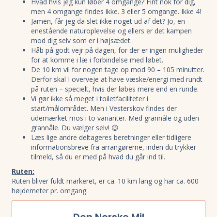
Hvad hvis jeg kun løber 4 omgange? Fint nok for dig,
men 4 omgange findes ikke. 3 eller 5 omgange. Ikke 4!
Jamen, får jeg da slet ikke noget ud af det? Jo, en
enestående naturoplevelse og ellers er det kampen
mod dig selv som er i højsædet.
Håb på godt vejr på dagen, for der er ingen muligheder
for at komme i læ i forbindelse med løbet.
De 10 km vil for nogen tage op mod 90 – 105 minutter.
Derfor skal I overveje at have væske/energi med rundt
på ruten – specielt, hvis der løbes mere end en runde.
Vi gør ikke så meget i toiletfaciliteter i
start/målområdet. Men i Vesterskov findes der
udemærket mos i to varianter. Med grannåle og uden
grannåle. Du vælger selv! 😉
Læs lige andre deltageres beretninger eller tidligere
informationsbreve fra arrangørerne, inden du trykker
tilmeld, så du er med på hvad du går ind til.
Ruten:
Ruten bliver fuldt markeret, er ca. 10 km lang og har ca. 600
højdemeter pr. omgang.