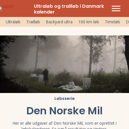
Ultraløb og trailløb i Danmark
kalender
Ultraløb
Trailløb
Backyard ultra
100 km løb
Timeløb
D
Løbsserie
Den Norske Mil
Her er alle udgaver af Den Norske Mil, som er oprettet i
løbskalenderen. Se også resultater og vindere.