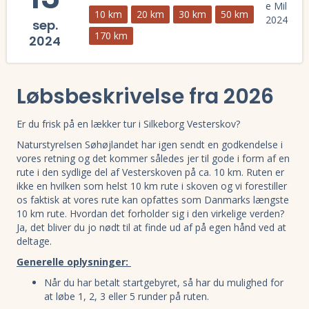
10 km
20 km
30 km
50 km
sep.
170 km
2024
Læs mere om Den Norske Mil 2024 og se tilmelding, deltagerliste, re
Løbsbeskrivelse fra 2026
Er du frisk på en lækker tur i Silkeborg Vesterskov?
Naturstyrelsen Søhøjlandet har igen sendt en godkendelse i
vores retning og det kommer således jer til gode i form af en
rute i den sydlige del af Vesterskoven på ca. 10 km. Ruten er
ikke en hvilken som helst 10 km rute i skoven og vi forestiller
os faktisk at vores rute kan opfattes som Danmarks længste
10 km rute. Hvordan det forholder sig i den virkelige verden?
Ja, det bliver du jo nødt til at finde ud af på egen hånd ved at
deltage.
Generelle oplysninger:
Når du har betalt startgebyret, så har du mulighed for
at løbe 1, 2, 3 eller 5 runder på ruten.