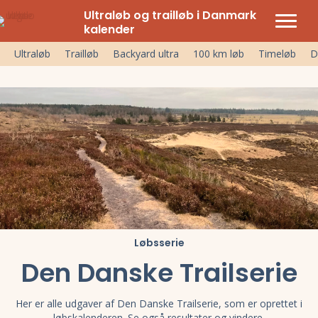
Ultraløb og trailløb i Danmark
kalender
Ultraløb
Trailløb
Backyard ultra
100 km løb
Timeløb
D
Løbsserie
Den Danske Trailserie
Her er alle udgaver af Den Danske Trailserie, som er oprettet i
løbskalenderen. Se også resultater og vindere.