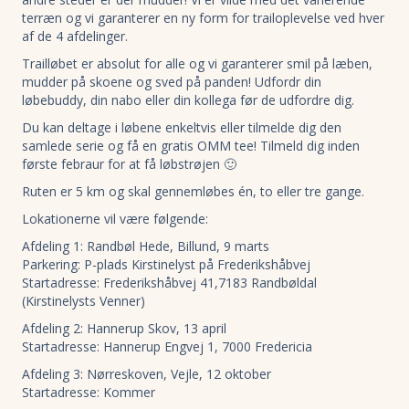
terræn og vi garanterer en ny form for trailoplevelse ved hver
af de 4 afdelinger.
Trailløbet er absolut for alle og vi garanterer smil på læben,
mudder på skoene og sved på panden! Udfordr din
løbebuddy, din nabo eller din kollega før de udfordre dig.
Du kan deltage i løbene enkeltvis eller tilmelde dig den
samlede serie og få en gratis OMM tee! Tilmeld dig inden
første febraur for at få løbstrøjen 🙂
Ruten er 5 km og skal gennemløbes én, to eller tre gange.
Lokationerne vil være følgende:
Afdeling 1: Randbøl Hede, Billund, 9 marts
Parkering: P-plads Kirstinelyst på Frederikshåbvej
Startadresse: Frederikshåbvej 41,7183 Randbøldal
(Kirstinelysts Venner)
Afdeling 2: Hannerup Skov, 13 april
Startadresse: Hannerup Engvej 1, 7000 Fredericia
Afdeling 3: Nørreskoven, Vejle, 12 oktober
Startadresse: Kommer