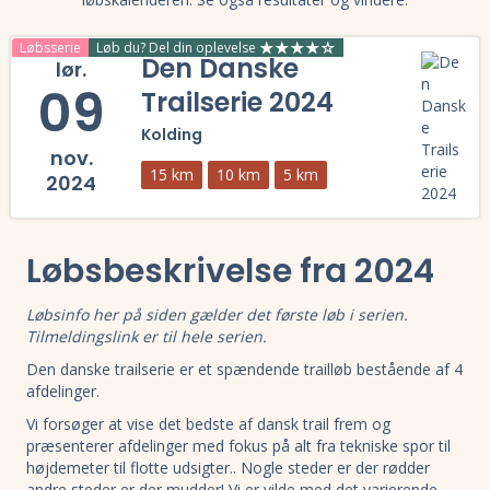
Løbsserie
Løb du? Del din oplevelse
Den Danske
lør.
09
Trailserie 2024
Kolding
nov.
15 km
10 km
5 km
2024
Læs mere om Den Danske Trailserie 2024 og se tilmelding, deltagerli
Løbsbeskrivelse fra 2024
Løbsinfo her på siden gælder det første løb i serien.
Tilmeldingslink er til hele serien.
Den danske trailserie er et spændende trailløb bestående af 4
afdelinger.
Vi forsøger at vise det bedste af dansk trail frem og
præsenterer afdelinger med fokus på alt fra tekniske spor til
højdemeter til flotte udsigter.. Nogle steder er der rødder
andre steder er der mudder! Vi er vilde med det varierende