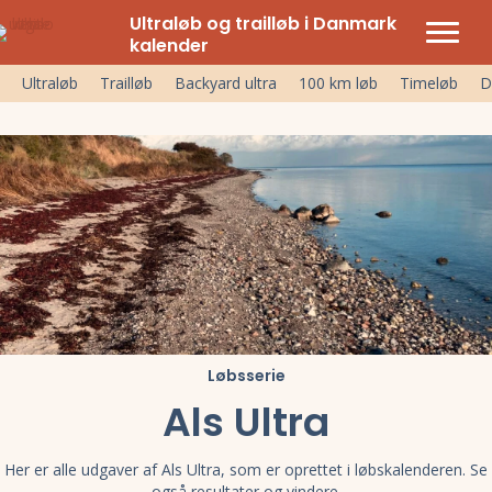
Ultraløb og trailløb i Danmark
kalender
Ultraløb
Trailløb
Backyard ultra
100 km løb
Timeløb
D
Løbsserie
Als Ultra
Her er alle udgaver af Als Ultra, som er oprettet i løbskalenderen. Se
også resultater og vindere.