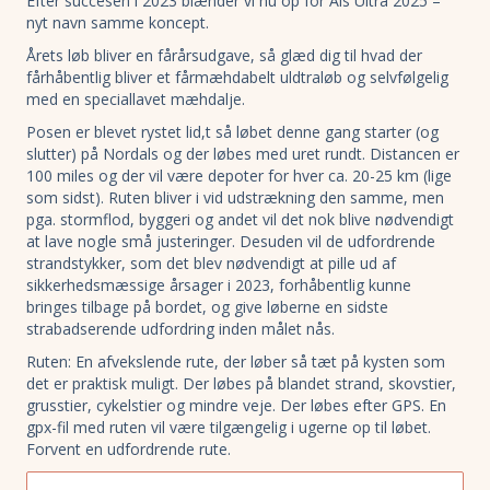
Efter succesen i 2023 blænder vi nu op for Als Ultra 2025 –
nyt navn samme koncept.
Årets løb bliver en fårårsudgave, så glæd dig til hvad der
fårhåbentlig bliver et fårmæhdabelt uldtraløb og selvfølgelig
med en speciallavet mæhdalje.
Posen er blevet rystet lid,t så løbet denne gang starter (og
slutter) på Nordals og der løbes med uret rundt. Distancen er
100 miles og der vil være depoter for hver ca. 20-25 km (lige
som sidst). Ruten bliver i vid udstrækning den samme, men
pga. stormflod, byggeri og andet vil det nok blive nødvendigt
at lave nogle små justeringer. Desuden vil de udfordrende
strandstykker, som det blev nødvendigt at pille ud af
sikkerhedsmæssige årsager i 2023, forhåbentlig kunne
bringes tilbage på bordet, og give løberne en sidste
strabadserende udfordring inden målet nås.
Ruten: En afvekslende rute, der løber så tæt på kysten som
det er praktisk muligt. Der løbes på blandet strand, skovstier,
grusstier, cykelstier og mindre veje. Der løbes efter GPS. En
gpx-fil med ruten vil være tilgængelig i ugerne op til løbet.
Forvent en udfordrende rute.