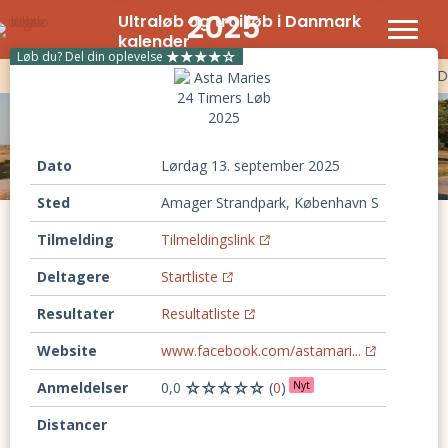
2025
Ultraløb og trailløb i Danmark
kalender
Løb du? Del din oplevelse
Ultraløb
Trailløb
Backyard ultra
100 km løb
Timeløb
D
Dato
lørdag 13. september 2025
Sted
Amager Strandpark, København S
Tilmelding
Tilmeldingslink
Deltagere
Startliste
Resultater
Resultatliste
Website
www.facebook.com/astamari...
Anmeldelser
0,0
(
0
)
Nyt
Distancer