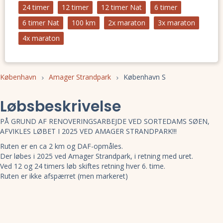
24 timer
12 timer
12 timer Nat
6 timer
6 timer Nat
100 km
2x maraton
3x maraton
4x maraton
København
Amager Strandpark
København S
Løbsbeskrivelse
PÅ GRUND AF RENOVERINGSARBEJDE VED SORTEDAMS SØEN,
AFVIKLES LØBET I 2025 VED AMAGER STRANDPARK!!!
Ruten er en ca 2 km og DAF-opmåles.
Der løbes i 2025 ved Amager Strandpark, i retning med uret.
Ved 12 og 24 timers løb skiftes retning hver 6. time.
Ruten er ikke afspærret (men markeret)