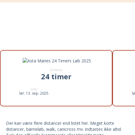
Distancer til Asta Maries 24
Timers Løb 2025
Distance
24 timer
Dato
lør. 13. sep. 2025
l
Der kan være flere distancer end listet her. Meget korte
distancer, børneløb, walk, canicross mv. indtastes ikke altid.