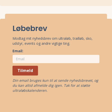
Asta Maries 24 Timers Løb 2025 løbes ved København S,
Sjælland.
Stævnepladsen har adressen Amager Strandvej 53, 2300
København S.
Se oppe under kort
eller få
rutevejledning med
Google Maps
.
Løbebrev
Modtag mit nyhedsbrev om ultraløb, trailløb, sko,
udstyr, events og andre vigtige ting.
Email:
Tilmeld
Din email bruges kun til at sende nyhedsbrevet, og
du kan altid afmelde dig igen. Tak for at støtte
ultraløbskalenderen.