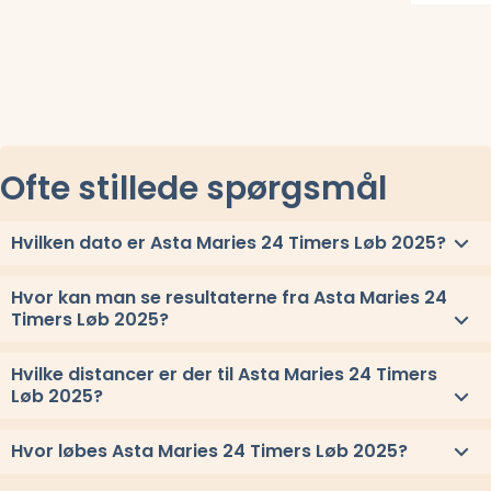
Læs mere om
Ofte stillede spørgsmål
Hvilken dato er Asta Maries 24 Timers Løb 2025?
Asta Maries 24 Timers Løb 2025 løbes lørdag 13. september
Hvor kan man se resultaterne fra Asta Maries 24
2025.
Timers Løb 2025?
Se link til resultaterne eller
se alle vindere herover
.
Hvilke distancer er der til Asta Maries 24 Timers
Løb 2025?
Til Asta Maries 24 Timers Løb 2025 løbes distancerne 24 timer,
Hvor løbes Asta Maries 24 Timers Løb 2025?
12 timer, 12 timer Nat, 6 timer, 6 timer Nat, 100 km, 2x maraton,
3x maraton, og 4x maraton