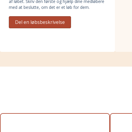
af løbet. Skriv den første og hjælp dine medløbere
med at beslutte, om det er et løb for dem.
Del en løbsbeskrivelse
Distancer til Trailfox Rebild
Bakker 2024