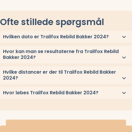
Ofte stillede spørgsmål
Hvilken dato er Trailfox Rebild Bakker 2024?
Trailfox Rebild Bakker 2024 løbes lørdag 14. september 2024.
Hvor kan man se resultaterne fra Trailfox Rebild
Bakker 2024?
Se link til resultaterne eller
se alle vindere herover
.
Hvilke distancer er der til Trailfox Rebild Bakker
2024?
Til Trailfox Rebild Bakker 2024 løbes distancerne 30 km, 15 km,
Hvor løbes Trailfox Rebild Bakker 2024?
og 8 km
Trailfox Rebild Bakker 2024 løbes ved Svenstrup J, Nordjylland.
Stævnepladsen har adressen Marathonvej 5, 9230 Svenstrup J.
Se
oppe under kort
eller få
rutevejledning med Google Maps
.