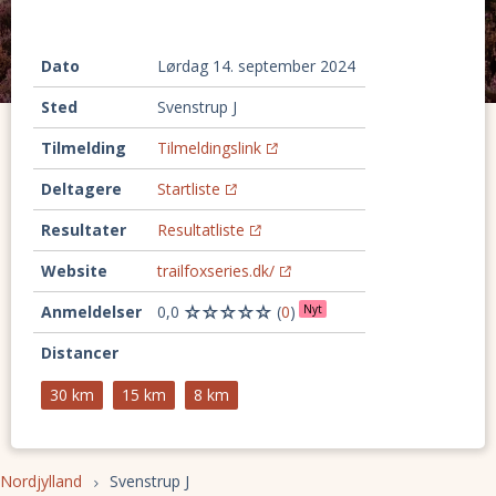
Dato
lørdag 14. september 2024
Sted
Svenstrup J
Tilmelding
Tilmeldingslink
Deltagere
Startliste
Resultater
Resultatliste
Website
trailfoxseries.dk/
Anmeldelser
0,0
(
0
)
Nyt
Distancer
30 km
15 km
8 km
Nordjylland
Svenstrup J