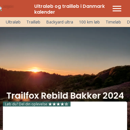
Ultraløb og trailløb i Danmark
kalender
Ultraløb
Trailløb
Backyard ultra
100 km løb
Timeløb
D
Trailfox Rebild Bakker 2024
Løb du? Del din oplevelse