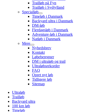
Trailløb på Fyn
Trailløb i Sydjylland
Specialløb
Timeløb i Danmark
Backyard ultra i Danmark
DM-løb
Flerdagsløb i Danmark
Adventure-løb i Danmark
Natløb i Danmark
Mere
Nyhedsbrev
Kontakt
Løbeberegner
DM i ultraløb og trail
Ultraløbsrekorder
FAQ
Opret nyt løb
Tidligere løb
Sitemap
Ultraløb
Trailløb
Backyard ultra
100 km løb
Timeløb