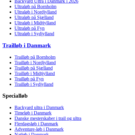
Backyard Ultra i Danmark i 2026
Ultraløb på Bornholm
Ultraløb i Nordjylland
Ultraløb på Sjælland
Ultraløb i Midtjylland
Ultraløb på Fyn
Ultraløb i Sydjylland
Trailløb i Danmark
Trailløb på Bornholm
Trailløb i Nordjylland
Trailløb på Sjælland
Trailløb i Midtjylland
Trailløb på Fyn
Trailløb i Sydjylland
Specialløb
Backyard ultra i Danmark
Timeløb i Danmark
Danske mesterskaber i trail og ultra
Flerdagsløb i Danmark
Adventure-løb i Danmark
Natløb i Danmark