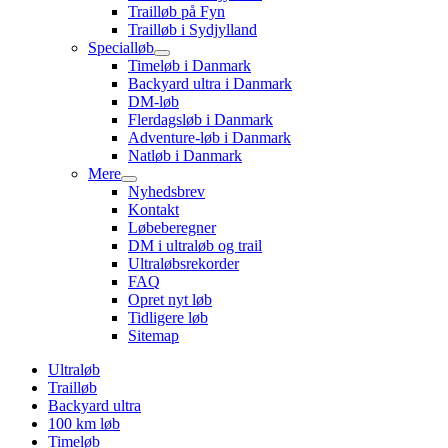
Trailløb på Fyn
Trailløb i Sydjylland
Specialløb
Timeløb i Danmark
Backyard ultra i Danmark
DM-løb
Flerdagsløb i Danmark
Adventure-løb i Danmark
Natløb i Danmark
Mere
Nyhedsbrev
Kontakt
Løbeberegner
DM i ultraløb og trail
Ultraløbsrekorder
FAQ
Opret nyt løb
Tidligere løb
Sitemap
Ultraløb
Trailløb
Backyard ultra
100 km løb
Timeløb