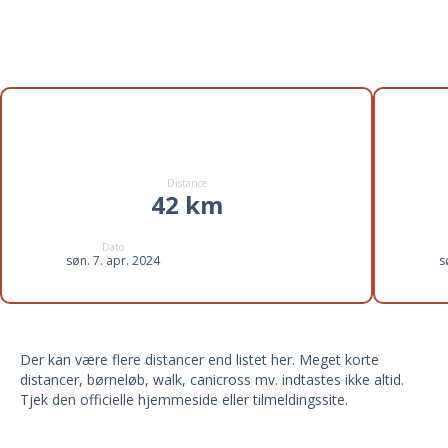
Distancer til Run to the Hills
2024
Distance
42 km
Dato
søn. 7. apr. 2024
s
Der kan være flere distancer end listet her. Meget korte
distancer, børneløb, walk, canicross mv. indtastes ikke altid.
Tjek den officielle hjemmeside eller tilmeldingssite.