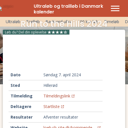
Ultraløb og trailløb i Danmark
kalender
Run to the Hills 2024
Ultraløb
Trailløb
Backyard ultra
100 km løb
Timeløb
D
Løb du? Del din oplevelse
Dato
søndag 7. april 2024
Sted
Hillerød
Tilmelding
Tilmeldingslink
Deltagere
Startliste
Resultater
Afventer resultater
Website
loeb.sh-site.dk/kommende-...