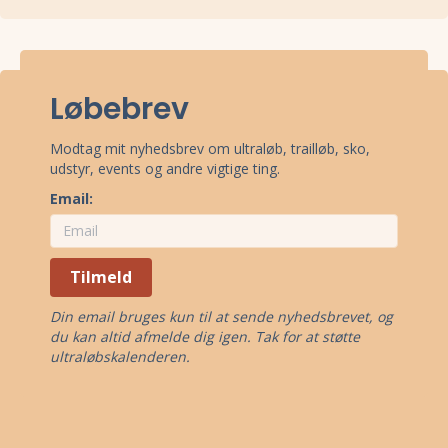
Stævnepladsen har adressen Overdrevsvejen, 3400 Hillerød.
Se
oppe under kort
eller få
rutevejledning med Google Maps
.
Løbebrev
Modtag mit nyhedsbrev om ultraløb, trailløb, sko,
udstyr, events og andre vigtige ting.
Email:
Tilmeld
Din email bruges kun til at sende nyhedsbrevet, og
du kan altid afmelde dig igen. Tak for at støtte
ultraløbskalenderen.