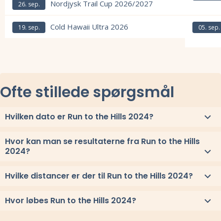
Nordjysk Trail Cup 2026/2027
26. sep.
Læs mere om Nordjysk Trail Cup 2026/2027 og se tilmelding, deltager
Læs mere om
Cold Hawaii Ultra 2026
19. sep.
05. sep.
Læs mere om Cold Hawaii Ultra 2026 og se tilmelding, deltagerliste, 
Læs mere om
Ofte stillede spørgsmål
Hvilken dato er Run to the Hills 2024?
Run to the Hills 2024 løbes søndag 7. april 2024.
Hvor kan man se resultaterne fra Run to the Hills
2024?
Se link til resultaterne eller
se alle vindere herover
.
Hvilke distancer er der til Run to the Hills 2024?
Til Run to the Hills 2024 løbes distancerne 42 km, og 21 km
Hvor løbes Run to the Hills 2024?
Run to the Hills 2024 løbes ved Hillerød, Sjælland.