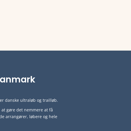
i Danmark
r danske ultraløb og trailløb.
ved at gøre det nemmere at få
de arrangører, løbere og hele