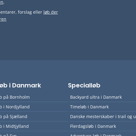
en
.
ntarer, forslag eller
løb der
ren
lløb i Danmark
Specialløb
øb på Bornholm
Backyard ultra i Danmark
øb i Nordjylland
Timeløb i Danmark
øb på Sjælland
Danske mesterskaber i trail og u
øb i Midtjylland
Flerdagsløb i Danmark
øb på Fyn
Adventure-løb i Danmark