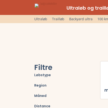
Ultraløb og trai
Ultraløb
Trailløb
Backyard ultra
100 km
Filtre
Løbstype
Region
m
Måned
Læs 
Distance