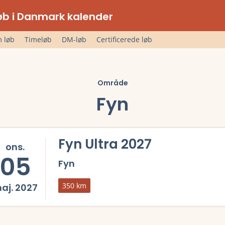
lløb i Danmark kalender
 løb
Timeløb
DM-løb
Certificerede løb
Område
Fyn
Fyn Ultra 2027
ons.
05
Fyn
350 km
aj. 2027
mere om Fyn Ultra 2027 og se tilmelding, deltagerliste, resultater, 