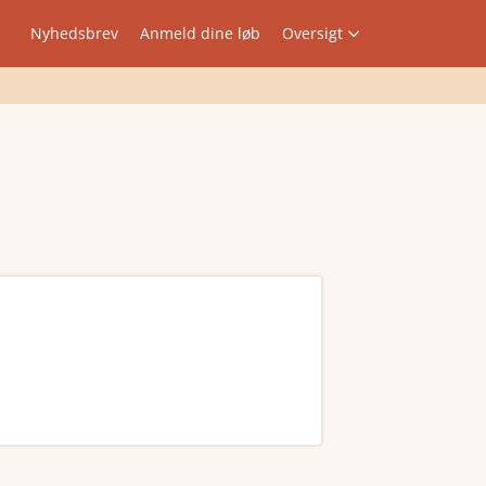
Nyhedsbrev
Anmeld dine løb
Oversigt
tidligere vindere, rute og meget mere.