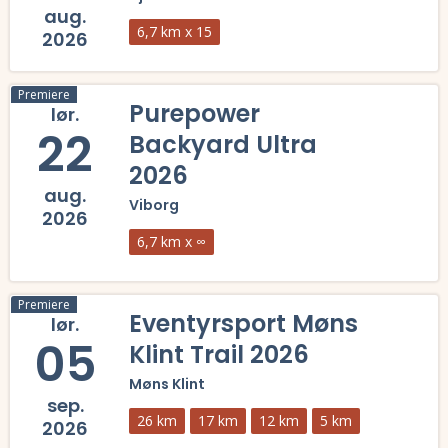
aug.
6,7 km x 15
2026
Læs mere om Hjarnø Backyard 2026 og se tilmelding, deltagerliste, r
Premiere
Purepower
lør.
22
Backyard Ultra
2026
aug.
Viborg
2026
6,7 km x ∞
Læs mere om Purepower Backyard Ultra 2026 og se tilmelding, deltage
Premiere
Eventyrsport Møns
lør.
05
Klint Trail 2026
Møns Klint
sep.
26 km
17 km
12 km
5 km
2026