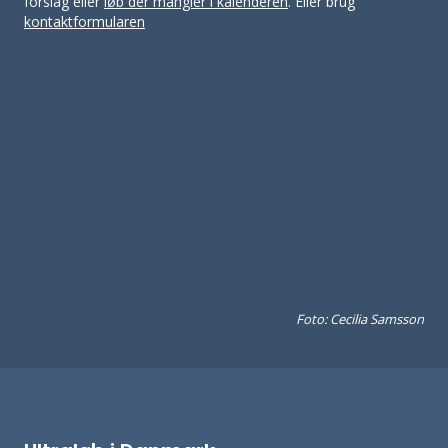
forslag eller
løb der mangler i kalenderen
. Eller brug
kontaktformularen
Foto: Cecilia Samsson