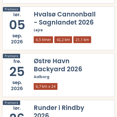
Læs mere om Eventyrsport Møns Klint Trail 2026 og se tilmelding, del
Premiere
Hvalsø Cannonball
lør.
05
- Sagnlandet 2026
Lejre
sep.
6,5 timer
42,2 km
21,1 km
2026
Læs mere om Hvalsø Cannonball - Sagnlandet 2026 og se tilmelding, d
Premiere
Østre Havn
fre.
25
Backyard 2026
Aalborg
sep.
6,7 km x 24
2026
Læs mere om Østre Havn Backyard 2026 og se tilmelding, deltagerlist
Premiere
Runder i Rindby
lør.
2026