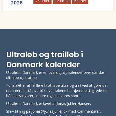
24 timer
12 timer
6 timer
2026
Læs mere om Viborg Ultratrack 2026 og se tilmelding, deltagerliste, 
Ultraløb og trailløb i
Danmark kalender
Ultraløb i Danmark er en oversigt og kalender over danske
ultraløb og trailløb.
Formålet er at få flere til at løbe ultra og trail ved at gøre det
nemmere at få overblik over løbene herhjemme til glæde for
både arrangører, løbere og hele vores sport.
Ultraløb i Danmark er lavet af
Jonas Juhler Hansen
.
Skriv til mig på jonas@jonasjuhler.dk med kommentarer,