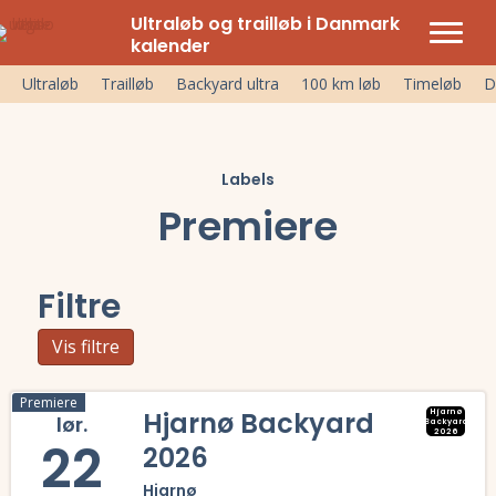
Ultraløb og trailløb i Danmark
kalender
Ultraløb
Trailløb
Backyard ultra
100 km løb
Timeløb
D
Labels
Premiere
Filtre
Vis filtre
Premiere
Hjarnø Backyard
Hjarnø
lør.
Backyard
2026
22
2026
Hjarnø