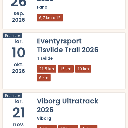
26
Fanø
sep.
6,7 km x 15
2026
Læs mere om Runder i Rindby 2026 og se tilmelding, deltagerliste, re
Premiere
Eventyrsport
lør.
10
Tisvilde Trail 2026
Tisvilde
okt.
21,5 km
15 km
10 km
2026
6 km
Læs mere om Eventyrsport Tisvilde Trail 2026 og se tilmelding, delta
Premiere
Viborg Ultratrack
lør.
21
2026
Viborg
nov.