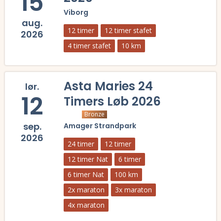
15
Viborg
aug.
12 timer
12 timer stafet
2026
4 timer stafet
10 km
Læs mere om 12 Timer Viborg 2026 og se tilmelding, deltagerliste, r
Asta Maries 24
lør.
12
Timers Løb 2026
Bronze
sep.
Amager Strandpark
2026
24 timer
12 timer
12 timer Nat
6 timer
6 timer Nat
100 km
2x maraton
3x maraton
4x maraton