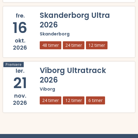
Læs mere om Asta Maries 24 Timers Løb 2026 og se tilmelding, deltag
Skanderborg Ultra
fre.
16
2026
Skanderborg
okt.
48 timer
24 timer
12 timer
2026
Læs mere om Skanderborg Ultra 2026 og se tilmelding, deltagerliste,
Premiere
Viborg Ultratrack
lør.
21
2026
Viborg
nov.
24 timer
12 timer
6 timer
2026
Læs mere om Viborg Ultratrack 2026 og se tilmelding, deltagerliste, 