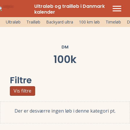
Ultraløb og trailløb i Danmark
kalender
Ultraløb
Trailløb
Backyard ultra
100 km løb
Timeløb
D
DM
100k
Filtre
Vis filtre
Der er desværre ingen løb i denne kategori pt.