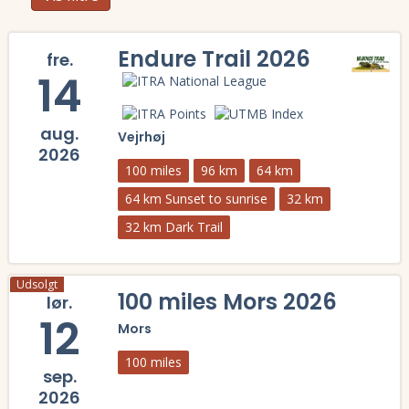
Endure Trail 2026
fre.
14
aug.
Vejrhøj
2026
100 miles
96 km
64 km
64 km Sunset to sunrise
32 km
32 km Dark Trail
Læs mere om Endure Trail 2026 og se tilmelding, deltagerliste, resul
Udsolgt
100 miles Mors 2026
lør.
12
Mors
100 miles
sep.
2026