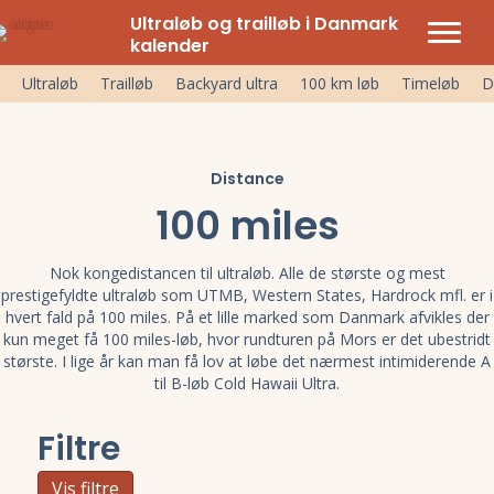
Ultraløb og trailløb i Danmark
kalender
Ultraløb
Trailløb
Backyard ultra
100 km løb
Timeløb
D
Distance
100 miles
Nok kongedistancen til ultraløb. Alle de største og mest
prestigefyldte ultraløb som UTMB, Western States, Hardrock mfl. er i
hvert fald på 100 miles. På et lille marked som Danmark afvikles der
kun meget få 100 miles-løb, hvor rundturen på Mors er det ubestridt
største. I lige år kan man få lov at løbe det nærmest intimiderende A
til B-løb Cold Hawaii Ultra.
Filtre
Vis filtre