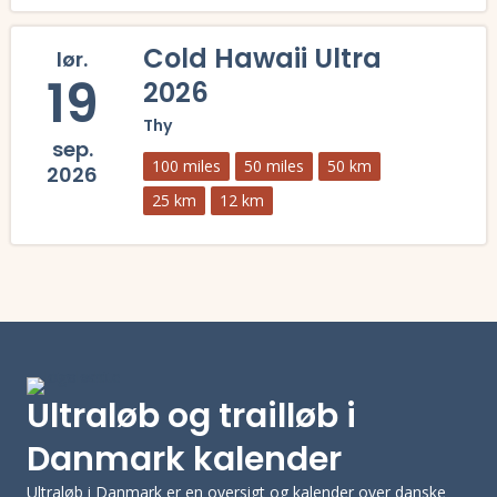
Læs mere om 100 miles Mors 2026 og se tilmelding, deltagerliste, re
Cold Hawaii Ultra
lør.
19
2026
Thy
sep.
100 miles
50 miles
50 km
2026
25 km
12 km
Læs mere om Cold Hawaii Ultra 2026 og se tilmelding, deltagerliste, 
Ultraløb og trailløb i
Danmark kalender
Ultraløb i Danmark er en oversigt og kalender over danske