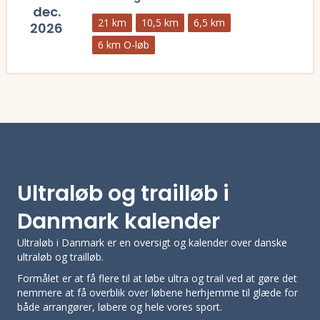
dec.
21 km
10,5 km
6,5 km
2026
6 km O-løb
Læs mere om Juleløbet Skamling 2026 og se tilmelding, deltagerliste,
Ultraløb og trailløb i
Danmark kalender
Ultraløb i Danmark er en oversigt og kalender over danske
ultraløb og trailløb.
Formålet er at få flere til at løbe ultra og trail ved at gøre det
nemmere at få overblik over løbene herhjemme til glæde for
både arrangører, løbere og hele vores sport.