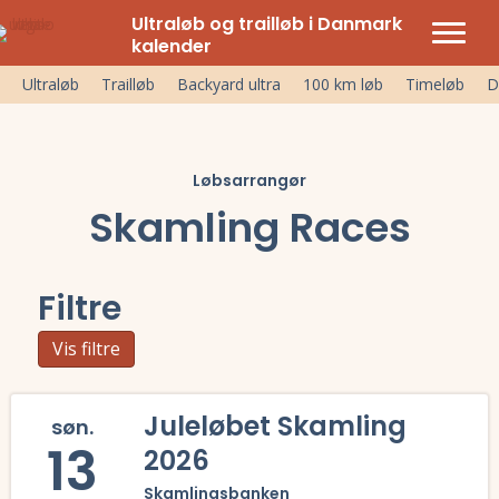
Ultraløb og trailløb i Danmark
kalender
Ultraløb
Trailløb
Backyard ultra
100 km løb
Timeløb
D
Løbsarrangør
Skamling Races
Filtre
Vis filtre
Juleløbet Skamling
søn.
13
2026
Skamlingsbanken