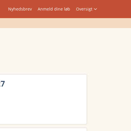
Nyhedsbrev
Anmeld dine løb
Oversigt
27
 resultater, tidligere vindere, rute og meget mere.