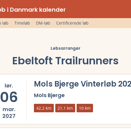
lløb i Danmark kalender
 løb
Timeløb
DM-løb
Certificerede løb
Løbsarrangør
Ebeltoft Trailrunners
Mols Bjerge Vinterløb 20
lør.
06
Mols Bjerge
42,2 km
21,1 km
10 km
mar.
2027
mere om Mols Bjerge Vinterløb 2027 og se tilmelding, deltagerliste,