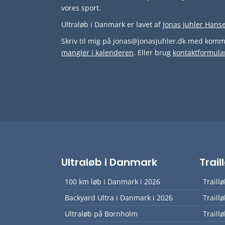
vores sport.
Ultraløb i Danmark er lavet af
Jonas Juhler Hans
Skriv til mig på jonas@jonasjuhler.dk med komme
mangler i kalenderen
. Eller brug
kontaktformula
Ultraløb i Danmark
Trai
100 km løb i Danmark i 2026
Traill
Backyard Ultra i Danmark i 2026
Traill
Ultraløb på Bornholm
Traill