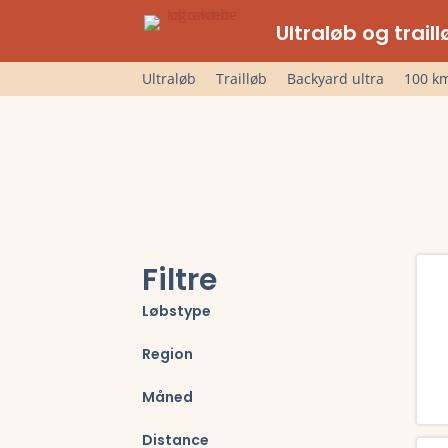
Ultraløb og trai
Ultraløb
Trailløb
Backyard ultra
100 km
Filtre
Løbstype
Region
Måned
Læs 
Distance