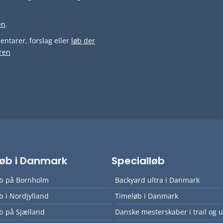
en
.
ntarer, forslag eller
løb der
ren
lløb i Danmark
Specialløb
øb på Bornholm
Backyard ultra i Danmark
øb i Nordjylland
Timeløb i Danmark
øb på Sjælland
Danske mesterskaber i trail og u