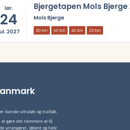
Bjergetapen Mols Bjerge
lør.
24
Mols Bjerge
80 km
60 km
40 km
20 km
jul. 2027
mere om Bjergetapen Mols Bjerge 2027 og se tilmelding, deltagerlist
i Danmark
r danske ultraløb og trailløb.
ved at gøre det nemmere at få
de arrangører, løbere og hele